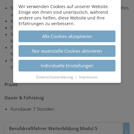
Wir verwenden Cookies auf unserer Website.
Sensibilisierung in Bezug auf Risiken des Straßenverkehrs
Einige von ihnen sind unerlässlich, während
und Arbeitsunfälle
andere uns helfen, diese Website und Ihre
Kriminalität und Schleusung illegaler Einwanderer
Erfahrungen zu verbessern.
Fähigkeit, Gesundheitsschäden vorzubeugen
Sensibilisierung für die Bedeutung einer guten
Alle Cookies akzeptieren
körperlichen und geistigen Verfassung
Fähigkeit zur richtigen Einschätzung der Lage bei
Nur essenzielle Cookies aktivieren
Notfällen
Fähigkeit zu einem Verhalten, das zu einem positiven
Individuelle Einstellungen
Image des Unternehmens beiträgt
Datenschutzerklärung
|
Impressum
Praxis
Dauer & Fahrzeug
Kursdauer 7 Stunden
Berufskraftfahrer Weiterbildung Modul 5