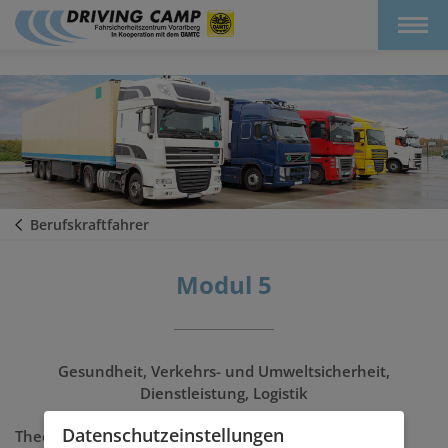
Berufskraftfahrer
Modul 5
Gesundheit, Verkehrs- und Umweltsicherheit,
Dienstleistung, Logistik
Datenschutz­einstellungen
Theorie