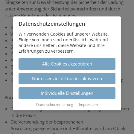
Fähigkeiten zur Gewährleistung der Sicherheit der Ladung
unter Anwendung der Sicherheitsvorschriften und durch
richtige Benutzung des Fahrzeuges:
Datenschutz­einstellungen
Rechtliche Grundlagen der Ladungssicherung
Verantwortlichkeiten
Wir verwenden Cookies auf unserer Website.
Einige von ihnen sind unerlässlich, während
Physikalische Grundlagen
andere uns helfen, diese Website und Ihre
Stabilität der Fahrzeugaufbauten
Erfahrungen zu verbessern.
Zurrmittel und Hilfsmittel
Arten der Ladungssicherung
Alle Cookies akzeptieren
Berechnung der Ladungssicherung
Kurzübersicht der Sicherungsarten
Nur essenzielle Cookies aktivieren
Kleine Tipps und große Irrtümer zur Ladungssicherung
Individuelle Einstellungen
Praxis
Datenschutzerklärung
|
Impressum
Die Umsetzung der in der Theorie vorgetragenen Themen
in die Praxis
Die Verwendung der besprochenen
Ausrüstungsgegenstände und Hilfsmittel wird am Objekt