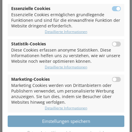
Kenntnisse und Funktionsweise der technischen
Essenzielle Cookies
Sicherheitssysteme um das Fahrzeug zu beherrschen und
Essenzielle Cookies ermöglichen grundlegende
Funktionen und sind für die einwandfreie Funktion der
den Verschleiß möglichst gering zu halten (Eigenschaften
Website dringend erforderlich.
der kinematischen Kette)
Detaillierte Informationen
Grundlagen der Fahrphysik
Sensibilisierung für Gefahrensituationen
Statistik-Cookies
Blicktechnik
Diese Cookies erfassen anonyme Statistiken. Diese
Besonderheiten der verschiedenen Bremssysteme
Informationen helfen uns zu verstehen, wie wir unsere
Website noch weiter optimieren können.
Detaillierte Informationen
Praxis
Marketing-Cookies
Sitzposition und Lenkradhaltung
Marketing Cookies werden von Drittanbietern oder
Bremsen und Bremswege
Publishern verwendet, um personalisierte Werbung
Fliehkräfte erfahren/Kurven fahren
anzuzeigen. Sie tun dies, indem sie Besucher über
Gefällestrecke (Steigung)
Websites hinweg verfolgen.
Abfangen eines schleudernden Fahrzeuges
Detaillierte Informationen
Einstellungen speichern
Dauer & Fahrzeug