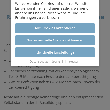
Wann muss ich das
Wir verwenden Cookies auf unserer Website.
Einige von ihnen sind unerlässlich, während
Fahrsicherheitstraining im
andere uns helfen, diese Website und Ihre
Rahmen der 2. Ausbildungsphase
Erfahrungen zu verbessern.
absolvieren?
Alle Cookies akzeptieren
Nur essenzielle Cookies aktivieren
Der Ablauf in der 2. Ausbildungsphase sieht folgende
Schritte vor.
Individuelle Einstellungen
Erste Perfektionsfahrt: 2-4 Monate nach Erwerb der
Datenschutzerklärung
|
Impressum
Lenkberechtigung
Fahrsicherheitstraining mit verkehrspsychologischem
Teil: 3-9 Monate nach Erwerb der Lenkberechtigung
Zweite Perfektionsfahrt: 6-12 Monate nach Erwerb der
Lenkberechtigung
Achte auf die richtige Reihenfolge und den entsprechenden
Zeitabstand in der 2. Ausbildungsphase.