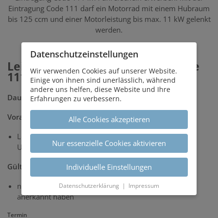
Eintragung Code 111 darf ein Motorrad mit einem Hubraum
bis 125 ccm und einer Motorleistung bis max. 11 kW gelenkt
werden.
Datenschutz­einstellungen
Leichtmotorrad bis 125 ccm - Code
Wir verwenden Cookies auf unserer Website.
111
Einige von ihnen sind unerlässlich, während
andere uns helfen, diese Website und Ihre
Dauer:
6 Unterrichtseinheiten
Erfahrungen zu verbessern.
Voraussetzungen:
Alle Cookies akzeptieren
Lenkberechtigung Klasse B seit 5 Jahren ohne
Nur essenzielle Cookies aktivieren
Unterbrechungen
Gültigkeit:
Individuelle Einstellungen
nur in jenen Ländern, die den Code 111 ausdrücklich
Datenschutzerklärung
|
Impressum
anerkannt haben
Termin