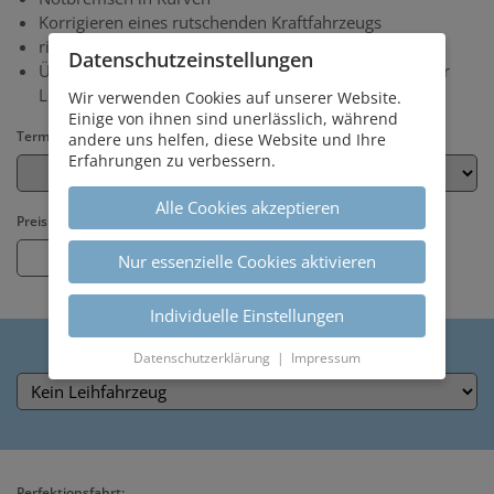
Korrigieren eines rutschenden Kraftfahrzeugs
richtige Personenbeförderung
Datenschutz­einstellungen
Übungen zur Auswirkung von Ablenkung während der
Lenktätigkeit
Wir verwenden Cookies auf unserer Website.
Einige von ihnen sind unerlässlich, während
Termin
andere uns helfen, diese Website und Ihre
Erfahrungen zu verbessern.
Alle Cookies akzeptieren
Preis
Nur essenzielle Cookies aktivieren
Individuelle Einstellungen
Leihfahrzeug
Datenschutzerklärung
|
Impressum
Perfektionsfahrt: